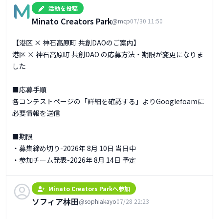
活動を投稿
Minato Creators Park
@mcp
07/30 11:50
【港区 × 神石高原町 共創DAOのご案内】

港区 × 神石高原町 共創DAO の応募方法・期限が変更になりま
した

■応募手順

各コンテストページの「詳細を確認する」よりGooglefoamに
必要情報を送信

■期限

・募集締め切り-2026年 8月 10日 当日中

・参加チーム発表-2026年 8月 14日 予定
Minato Creators Parkへ参加
ソフィア林田
@sophiakayo
07/28 22:23