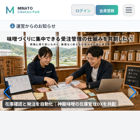
MINATO
ログイン
会員登録
Open
Creators Park
運営からのお知らせ
在庫確認と発注を自動化｜神龍味噌の在庫管理DXを共創