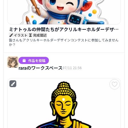
ミナトゥルの仲間たちがアクリルキーホルダーデザイ
|
イラスト
完成間近
ンコンテストに参加！
皆さんもアクリルキーホルダーデザインコンテストに参加してみません
か？
作品を投稿
raraのワークスペース
07/11 21:56