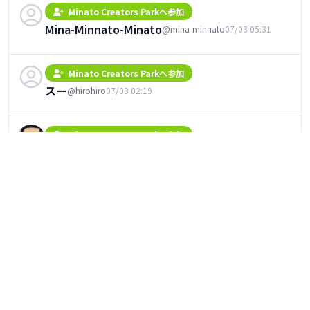
Minato Creators Parkへ参加
Mina-Minnato-Minato
@mina-minnato
07/03 05:31
Minato Creators Parkへ参加
スー
@hirohiro
07/03 02:19
Minato Creators Parkへ参加
Tike (タイク）
@tike-minatoku
07/03 01:44
活動を投稿
港区立産業振興センター
@minato
07/01 06:11
デュアルヘッド３Ｄプリンタコミュニティ
【7月】公認サポーターワークショップのお知らせ

「Raise3Dで学ぶ！時間を節約する3Dプリント実践講座」
