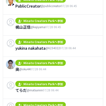
PublicCreator
@publiccreator
07/28 06:45
Minato Creators Parkへ参加
梶山正信
@kajiyama
07/28 06:45
Minato Creators Parkへ参加
yukina nakahata
@6234322
07/28 06:44
Minato Creators Parkへ参加
奥
@oku44
07/28 06:44
Minato Creators Parkへ参加
てらだ
@matsunnn
07/28 06:44
Minato Creators Parkへ参加