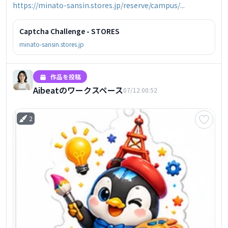
https://minato-sansin.stores.jp/reserve/campus/...
Captcha Challenge - STORES
minato-sansin.stores.jp
作品を投稿
Aibeatのワークスペース
07/12 00:52
2