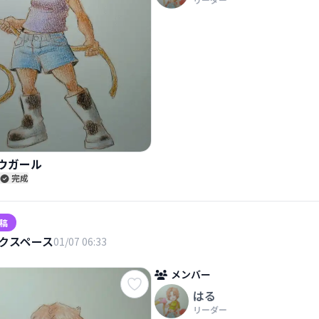
ウガール
完成
稿
クスペース
01/07 06:33
メンバー
はる
リーダー