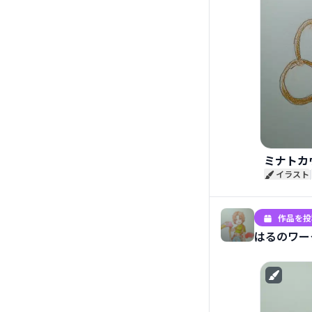
ミナトカ
イラスト
|
作品を投
はるのワー