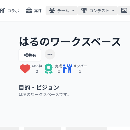
コラボ
案件
チーム
コンテスト
はるのワークスペース
共有
Open user menu
いいね
完成
メンバー
2
2
1
目的・ビジョン
はるのワークスペースです。