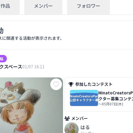
作品
メンバー
フォロワー
動
スに関連する活動が表示されます。
稿
クスペース
01/07 16:11
参加したコンテスト
MinatoCreato
クター募集コンテ
～05月07日(木)
メンバー
はる
リーダー