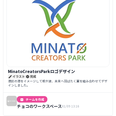
MinatoCreatorsParkロゴデザイン
イラスト
|
完成
港区の港をイメージして帆や波、未来へ羽ばたく翼を組み合わせてデザ
インしました。
チームを作成
チョコのワークスペース
01/09 13:16