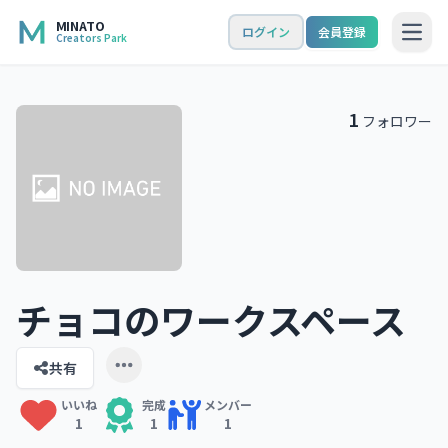
MINATO
ログイン
会員登録
Creators Park
Open
1
フォロワー
チョコのワークスペース
共有
Open user menu
いいね
完成
メンバー
1
1
1