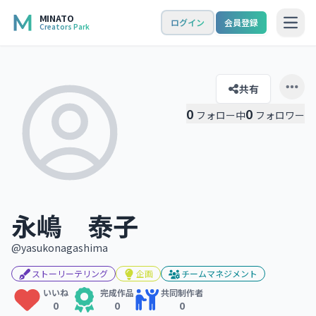
MINATO
ログイン
会員登録
Creators Park
Open
共有
Open 
0
0
フォロー中
フォロワー
永嶋 泰子
@yasukonagashima
ストーリーテリング
企画
チームマネジメント
いいね
完成作品
共同制作者
0
0
0