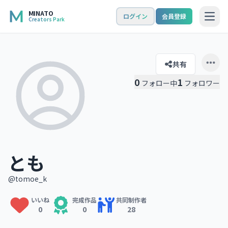
MINATO
ログイン
会員登録
Creators Park
Open
共有
Open 
0
1
フォロー中
フォロワー
とも
@tomoe_k
いいね
完成作品
共同制作者
0
0
28