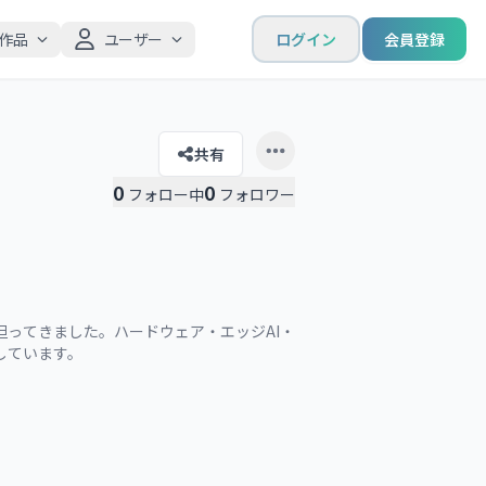
作品
ユーザー
ログイン
会員登録
共有
Open user menu
0
0
フォロー中
フォロワー
担ってきました。ハードウェア・エッジAI・
ています。

ジAIによるリアルタイム現場支援に関心がありま