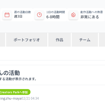
主な経験・バックグラウンド

①アクセンチュア（中国・大連）

週の活動日数
1日の活動時間
創作活動への熱意
米国医療企業向けSCM領域におけるSAP BPO支援

週3日
6-8時間
非常にある
②東北大学大学院（地域計画）

震災復興地域でのフィールドワーク

研究テーマ：シェアエコノミーの日中ビジネス展開比較（シェ
TEDxTohokuUniversity 立ち上げメンバー

留学生支援アドバイザー（優秀Advisor受賞）

ポートフォリオ
作品
チーム
政治・社会分野の記者インターン（Newspicks掲載実績あり）
③プランテック（旧プランテックコンサルティング）

経済産業省・日本自動車工業会（JAMA）と連携した二輪車産
https://www.jama.or.jp/operation/motorcycle/roa...
④QiLian（教育系スタートアップ）

外国人留学生向け就職支援新規事業の企画・立ち上げ・推進

んの活動
する活動が表示されます。
https://qilian.jp/course-cn-vip-coachs.html
⑤LKグループ（香港／製造業）

日本市場開拓推進および自動車部品工場向けカスタマーサクセ
Creators Parkへ参加
現場課題改善、既存顧客の価値向上、パイプライン再構築を担
ingzhu-maya
02/21 04:34
⑥ソフトバンクロボティクス（現職）
