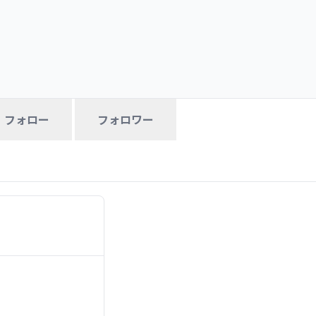
アバイク）

フォロー
フォロワー


業政策ロードマップ推進

ス

当
