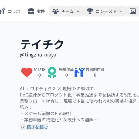
コラボ
案件
チーム
コンテスト
テイチク
@tingzhu-maya
いいね
完成作品
共同制作者
0
0
0
AI × ロボティクス × 現場DXの領域で、

PoC設計からプロダクト化・事業推進までを横断する役割を
業務フローを統合し、現場で本当に使われるAIの実装を推進し
強み：

・スケール前提のPoC設計

・業務課題の構造化とAI設計への翻訳

・プロダクト / 技術 / 現場の橋渡し

 続きを読む
スマホに依存しないAI First UX、ウェアラブル × エッ
す。
