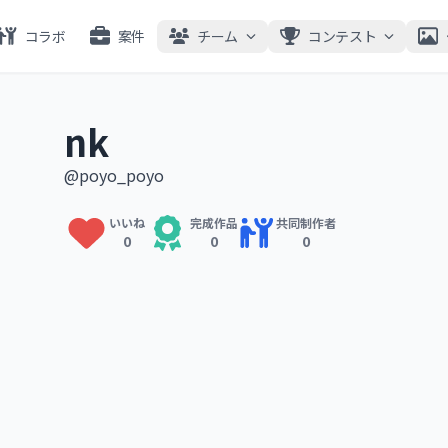
コラボ
案件
チーム
コンテスト
nk
@poyo_poyo
いいね
完成作品
共同制作者
0
0
0