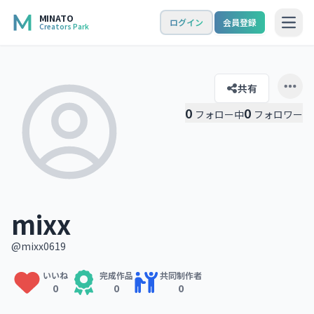
MINATO
ログイン
会員登録
Creators Park
Open
共有
Open 
0
0
フォロー中
フォロワー
mixx
@mixx0619
いいね
完成作品
共同制作者
0
0
0