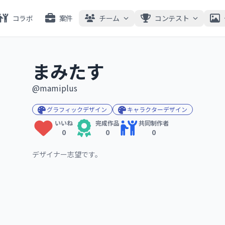
コラボ
案件
チーム
コンテスト
まみたす
@mamiplus
グラフィックデザイン
キャラクターデザイン
いいね
完成作品
共同制作者
0
0
0
デザイナー志望です。