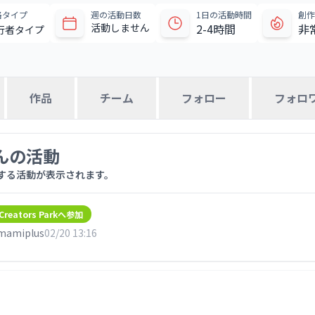
格タイプ
週の活動日数
1日の活動時間
創作
活動しません
2-4時間
非
行者タイプ
作品
チーム
フォロー
フォロ
んの活動
する活動が表示されます。
Creators Parkへ参加
amiplus
02/20 13:16