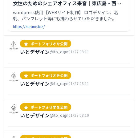
女性のためのシェアオフィス来音｜東広島・西条
駅前
wordpress使用【WEBサイト制作】 ロゴデザイン、名
刺、パンフレット等にも携わらせていただきました。
https://kurune.biz/
ポートフォリオを公開
いとデザイン
@ito_dsgn
01/27 08:11
心理占星術装丁デザイン
1枚
ポートフォリオを公開
いとデザイン
@ito_dsgn
01/27 08:11
西洋占星術ハンドブック装丁デザイン
1枚
ポートフォリオを公開
いとデザイン
@ito_dsgn
01/27 08:10
落人の珈琲 様ロゴデザイン
1枚