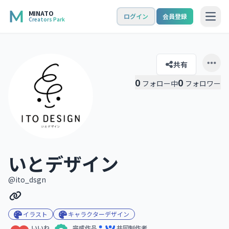
MINATO
ログイン
会員登録
Creators Park
Open
共有
Open 
0
0
フォロー中
フォロワー
いとデザイン
@ito_dsgn
イラスト
キャラクターデザイン
いいね
完成作品
共同制作者