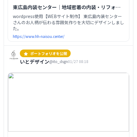
東広島内装センター｜地域密着の内装・リフォー
ム
wordpress使用【WEBサイト制作】 東広島内装センター
さんのお人柄が伝わる雰囲気作りを大切にデザインしまし
た。
https://www.hh-naisou.center/
ポートフォリオを公開
いとデザイン
@ito_dsgn
01/27 08:18