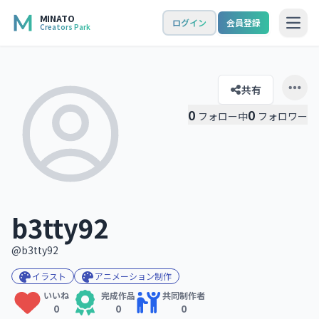
MINATO
ログイン
会員登録
Creators Park
Open
共有
Open 
0
0
フォロー中
フォロワー
b3tty92
@b3tty92
イラスト
アニメーション制作
いいね
完成作品
共同制作者
0
0
0