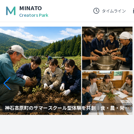
MINATO
タイムライン
Creators Park
神石高原町のサマースクール型体験を共創｜食・農・発
酵・地域学習