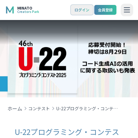
MINATO
ログイン
会員登録
Creators Park
Open
ホーム
コンテスト
U-22プログラミング・コンテスト2025 応募開始！コード生成AI活用に関する取扱いも発表
U-22プログラミング・コンテス