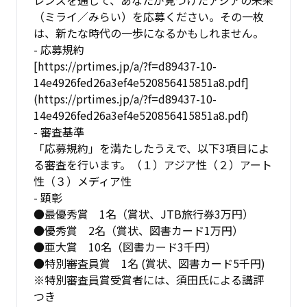
（ミライ／みらい）を応募ください。その一枚
は、新たな時代の一歩になるかもしれません。
- 応募規約
[https://prtimes.jp/a/?f=d89437-10-
14e4926fed26a3ef4e520856415851a8.pdf]
(https://prtimes.jp/a/?f=d89437-10-
14e4926fed26a3ef4e520856415851a8.pdf)
- 審査基準
「応募規約」を満たしたうえで、以下3項目によ
る審査を行います。（１）アジア性（２）アート
性（３）メディア性
- 顕彰
●最優秀賞 1名（賞状、JTB旅行券3万円）
●優秀賞 2名（賞状、図書カード1万円）
●亜大賞 10名（図書カード3千円）
●特別審査員賞 1名 (賞状、図書カード5千円)
※特別審査員賞受賞者には、須田氏による講評
つき