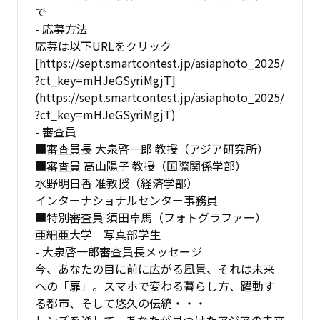
で
- 応募方法
応募は以下URLをクリック
[https://sept.smartcontest.jp/asiaphoto_2025/
?ct_key=mHJeGSyriMgjT]
(https://sept.smartcontest.jp/asiaphoto_2025/
?ct_key=mHJeGSyriMgjT)
- 審査員
■審査員長 大泉啓一郎 教授（アジア研究所）
■審査員 高山陽子 教授（国際関係学部）
水野明日香 准教授（経済学部）
インターナショナルセンター事務員
■特別審査員 須田卓馬（フォトグラファー）
亜細亜大学 写真部学生
- 大泉啓一郎審査員長メッセージ
今、あなたの目に前に広がる風景、それは未来
への「扉」。スマホで変わる暮らし方、躍動す
る都市、そして悠久の伝統・・・
レンズを通して、あなたが見つけたアジアの未来