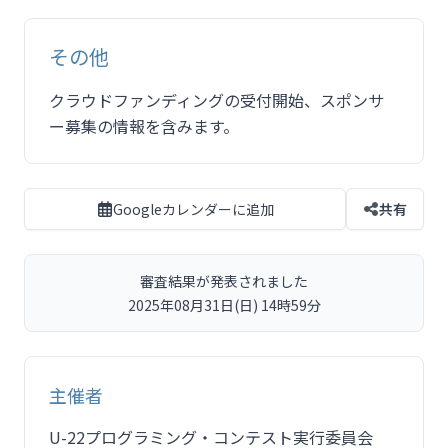
その他
クラウドファンディングの受付開始、スポンサ
ー募集の情報を含みます。
Googleカレンダーに追加
共有
審査結果が発表されました
2025年08月31日(日) 14時59分
主催者
U-22プログラミング・コンテスト実行委員会