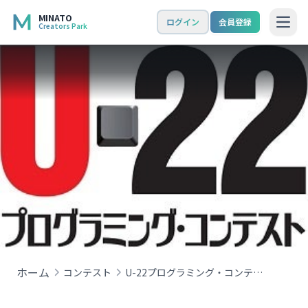
MINATO
ログイン
会員登録
Creators Park
Open
ホーム
コンテスト
U-22プログラミング・コンテスト2025