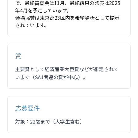
で、最終審査会は11月、最終結果の発表は2025
年4月を予定しています。
会場協賛は東京都23区内を希望場所として提示
されています。
賞
主要賞として経済産業大臣賞などが想定されて
います（SAJ関連の賞が中心）。
応募要件
対象：22歳まで（大学生含む）