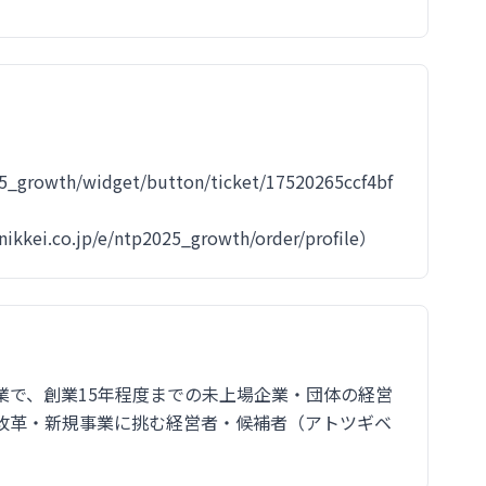
025_growth/widget/button/ticket/17520265ccf4bf
）
i.co.jp/e/ntp2025_growth/order/profile）
業で、創業15年程度までの未上場企業・団体の経営
改革・新規事業に挑む経営者・候補者（アトツギベ