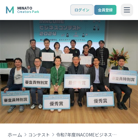
MINATO
ログイン
会員登録
Creators Park
Open
ホーム
コンテスト
令和7年度INACOMEビジネスコンテスト