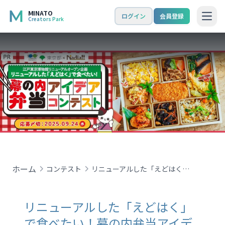
MINATO
ログイン
会員登録
Creators Park
Open
ホーム
コンテスト
リニューアルした「えどはく」で食べたい！幕の内弁当アイデアコンテスト
リニューアルした「えどはく」
で食べたい！幕の内弁当アイデ